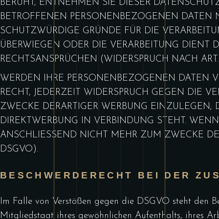
BERUHT, ENTNEHMEN SIE DIESER DATENSCHUT
BETROFFENEN PERSONENBEZOGENEN DATEN NI
SCHUTZWÜRDIGE GRÜNDE FÜR DIE VERARBEITUN
ÜBERWIEGEN ODER DIE VERARBEITUNG DIENT
RECHTSANSPRÜCHEN (WIDERSPRUCH NACH ART. 21
WERDEN IHRE PERSONENBEZOGENEN DATEN VER
RECHT, JEDERZEIT WIDERSPRUCH GEGEN DIE 
ZWECKE DERARTIGER WERBUNG EINZULEGEN; DI
DIREKTWERBUNG IN VERBINDUNG STEHT. WEN
ANSCHLIESSEND NICHT MEHR ZUM ZWECKE DER
DSGVO).
BESCHWERDE­RECHT BEI DER ZU
Im Falle von Verstößen gegen die DSGVO steht den Bet
Mitgliedstaat ihres gewöhnlichen Aufenthalts, ihres A