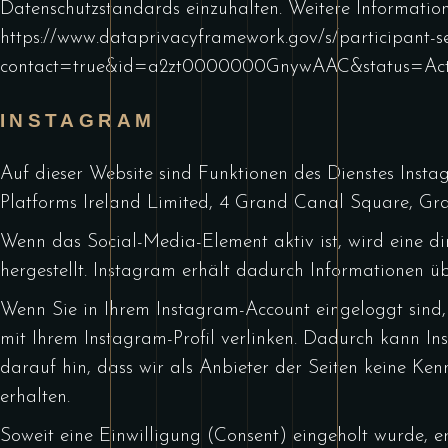
Datenschutzstandards einzuhalten. Weitere Information
https://www.dataprivacyframework.gov/s/participant-se
contact=true&id=a2zt0000000GnywAAC&status=Act
INSTAGRAM
Auf dieser Website sind Funktionen des Dienstes Ins
Platforms Ireland Limited, 4 Grand Canal Square, Gra
Wenn das Social-Media-Element aktiv ist, wird eine 
hergestellt. Instagram erhält dadurch Informationen ü
Wenn Sie in Ihrem Instagram-Account eingeloggt sind,
mit Ihrem Instagram-Profil verlinken. Dadurch kann I
darauf hin, dass wir als Anbieter der Seiten keine Ke
erhalten.
Soweit eine Einwilligung (Consent) eingeholt wurde, erf